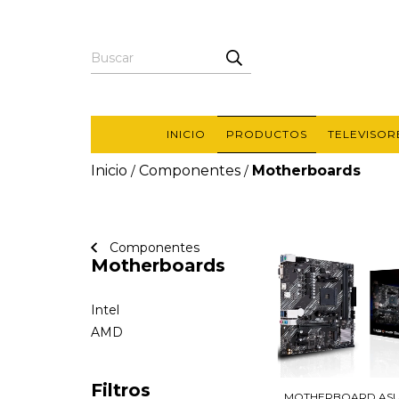
INICIO
PRODUCTOS
TELEVISOR
Inicio
Componentes
Motherboards
/
/
Componentes
Motherboards
Intel
AMD
Filtros
MOTHERBOARD ASU