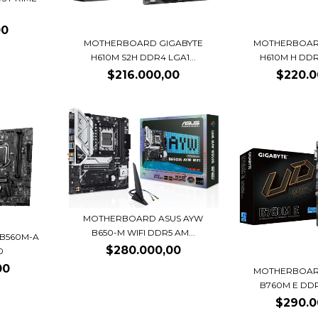
00
MOTHERBOARD GIGABYTE
MOTHERBOAR
H610M S2H DDR4 LGA1...
H610M H DDR
$216.000,00
$220.0
MOTHERBOARD ASUS AYW
B650-M WIFI DDR5 AM...
B560M-A
$280.000,00
0
00
MOTHERBOAR
B760M E DDR
$290.0