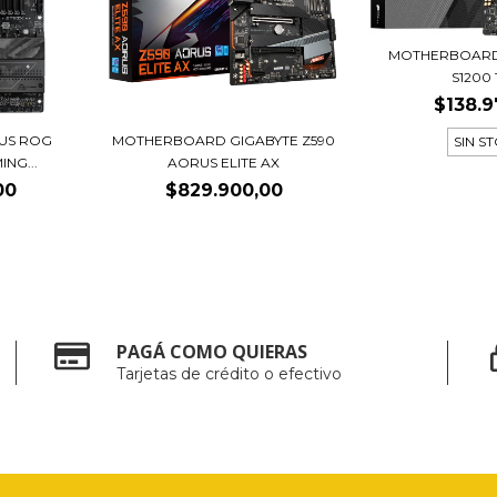
MOTHERBOARD 
S1200
$138.9
US ROG
MOTHERBOARD GIGABYTE Z590
SIN S
ING...
AORUS ELITE AX
00
$829.900,00
PAGÁ COMO QUIERAS
Tarjetas de crédito o efectivo