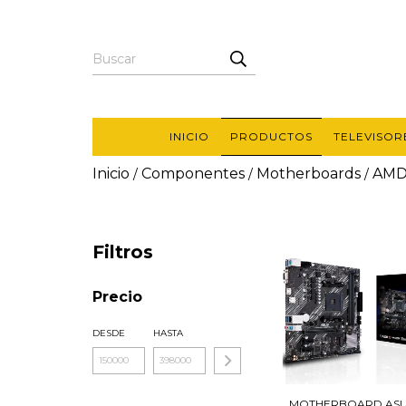
INICIO
PRODUCTOS
TELEVISOR
Inicio
Componentes
Motherboards
AM
/
/
/
Filtros
Precio
DESDE
HASTA
MOTHERBOARD ASU