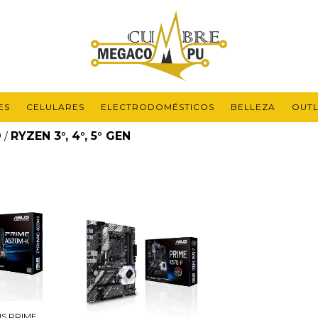
ES
CELULARES
ELECTRODOMÉSTICOS
BELLEZA
OUTL
D
RYZEN 3°, 4°, 5° GEN
/
S PRIME