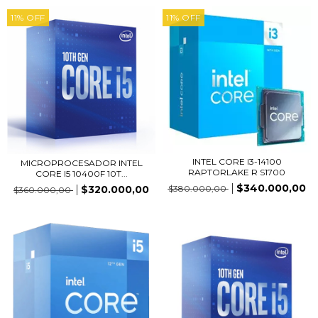
11
%
OFF
11
%
OFF
INTEL CORE I3-14100
MICROPROCESADOR INTEL
RAPTORLAKE R S1700
CORE I5 10400F 10T...
$340.000,00
$380.000,00
$320.000,00
$360.000,00