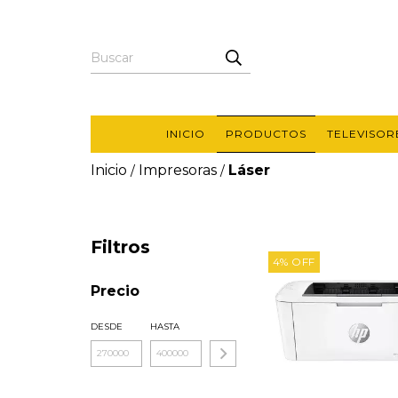
INICIO
PRODUCTOS
TELEVISOR
Inicio
Impresoras
Láser
/
/
Filtros
4
%
OFF
Precio
DESDE
HASTA