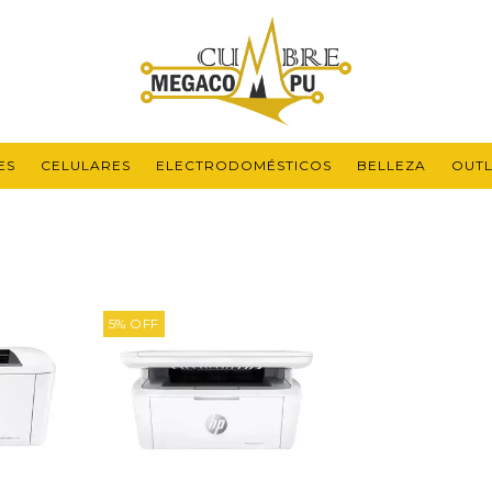
ES
CELULARES
ELECTRODOMÉSTICOS
BELLEZA
OUTL
5
%
OFF