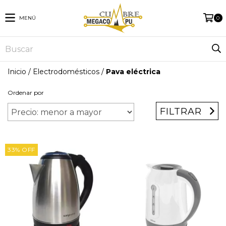
MENÚ
0
Inicio
/
Electrodomésticos
/
Pava eléctrica
Ordenar por
FILTRAR
33
%
OFF