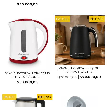
$50.000,00
NUEVO
13
%
OFF
PAVA ELÉCTRICA LUSQTOFF
VINTAGE 1,7 LITR...
PAVA ELECTRICA ULTRACOMB
$70.000,00
PE-4907 C/CORTE...
$80.000,00
$59.000,00
NUEVO
11
%
OFF