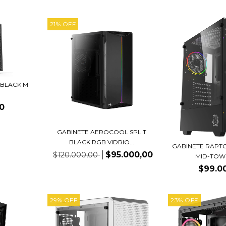
21
%
OFF
 BLACK M-
0
GABINETE AEROCOOL SPLIT
BLACK RGB VIDRIO...
GABINETE RAPTO
$95.000,00
$120.000,00
MID-TOWE
$99.0
29
%
OFF
23
%
OFF