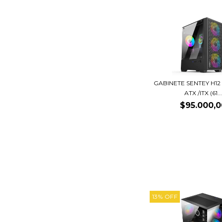
GABINETE SENTEY H12
ATX /ITX (61...
$95.000,0
13
%
OFF