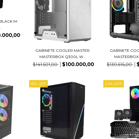
 BLACK M-
.
.000,00
GABINETE COOLER MASTER
GABINETE CO
MASTERBOX Q300L W...
MASTERBOX 
$100.000,00
$141.501,00
$130.616,00
15
%
OFF
24
%
OFF