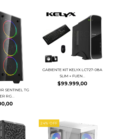
GABIENTE KIT KELYX LC727-08A
SLIM + FUEN...
$99.999,00
R SENTINEL TG
R RG...
00,00
24
%
OFF