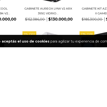
COOL
GABINETE AUREOX LYNX V2 ARX
GABINETE KIT A
K-V2...
395G VIDRIO...
II GAMER
0.000,00
$130.000,00
$152.386,00
$185.300,00
11
%
OFF
21
%
OFF
io
aceptás el uso de cookies
para agilizar tu experiencia de co
VOLT-01
GABINETE TT S200 MID-TOWER
TG FAN ARGB X...
.585,00
$169.000,00
$190.000,00
GABINETE RAI
X922 