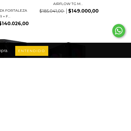
AIRFLOW TG M...
$149.000,00
ZZA FORTALEZA
$185.041,00
 + F...
$140.026,00
mpra.
ENTENDIDO
GABINETE RAIDMAX V100
VECTOR TG RGB MESH...
$180.000,00
DMAX MESHIAN
ARGB