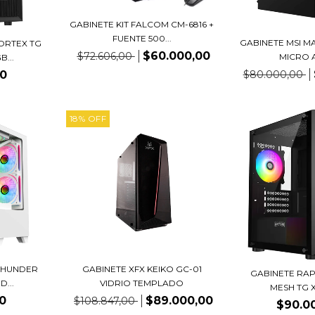
GABINETE KIT FALCOM CM-6816 +
FUENTE 500...
GABINETE MSI M
ORTEX TG
$60.000,00
$72.606,00
MICRO AT
...
$80.000,00
00
18
%
OFF
THUNDER
GABINETE XFX KEIKO GC-01
GABINETE RAP
D...
VIDRIO TEMPLADO
MESH TG X2
0
$89.000,00
$108.847,00
$90.0