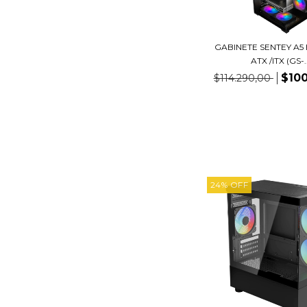
GABINETE SENTEY A5
ATX /ITX (GS-..
$100
$114.290,00
24
%
OFF