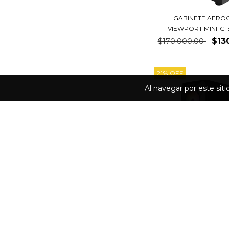
GABINETE AERO
VIEWPORT MINI-G-B
$13
$170.000,00
21
%
OFF
Al navegar por este sit
GABINETE GALAX RE
BLACK
$155
$195.925,00