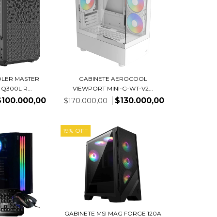
OLER MASTER
GABINETE AEROCOOL
Q300L R...
VIEWPORT MINI-G-WT-V2...
$100.000,00
$130.000,00
$170.000,00
19
%
OFF
GABINETE MSI MAG FORGE 120A