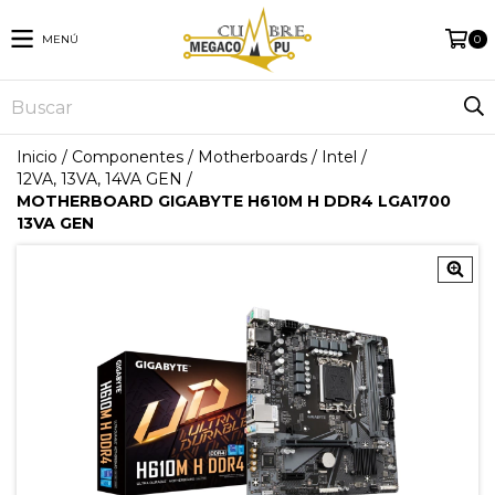
MENÚ
0
Inicio
/
Componentes
/
Motherboards
/
Intel
/
12VA, 13VA, 14VA GEN
/
MOTHERBOARD GIGABYTE H610M H DDR4 LGA1700
13VA GEN